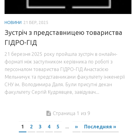
НОВИНИ
21 БЕР, 2025
Зустріч з представницею товариства
ГІДРО-ГІД
21 березня 2025 року пройшла зустріч в онлайн-
форматі між заступником керівника по роботі з
персоналом товариства ГІДРО-ГІД Анастасією
Мельничук та представниками факультету інженерії
СНУ ім. Володимира Даля. Були присутні декан
факультету Сергій Кудрявцев, завідувач...
Страница 1 из 9
1
2
3
4
5
...
»
Последняя »