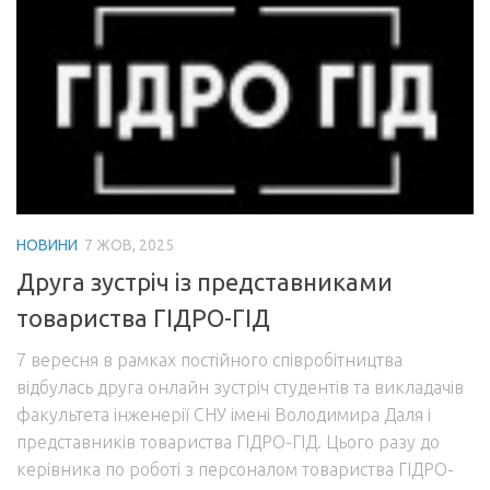
НОВИНИ
7 ЖОВ, 2025
Друга зустріч із представниками
товариства ГІДРО-ГІД
7 вересня в рамках постійного співробітництва
відбулась друга онлайн зустріч студентів та викладачів
факультета інженерії СНУ імені Володимира Даля і
представників товариства ГІДРО-ГІД. Цього разу до
керівника по роботі з персоналом товариства ГІДРО-