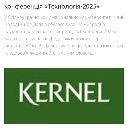
конференція «Технологія-2025»
У Східноукраїнському національному університеті імені
Володимира Даля відбулася XXVIII Міжнародна
науково-практична конференція «Технологія-2025».
Захід організувала кафедра хімічної інженерії та
екології СНУ ім. В. Даля за участю факультетів інженерії
та здоров’я людини. З вітальним словом...