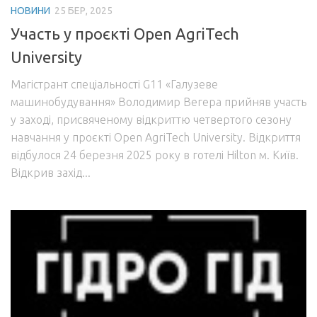
НОВИНИ
25 БЕР, 2025
Участь у проєкті Open AgriTech
University
Магістрант спеціальності G11 «Галузеве
машинобудування» Володимир Вегера прийняв участь
у заході, присвяченому відкриттю четвертого сезону
навчання у проєкті Open AgriTech University. Відкриття
відбулося 24 березня 2025 року в готелі Hilton м. Київ.
Відкрив захід...