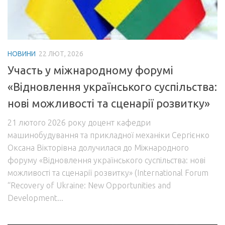
Акредитація
Портфоліо освітньої прогами “Галузеве машинобудування”
Контакти
НОВИНИ
22 ЛЮТ, 2026
Участь у міжнародному форумі
«Відновлення українського суспільства:
нові можливості та сценарії розвитку»
21 лютого 2026 року доцент кафедри
машинобудування та прикладної механіки Сергієнко
Оксана Вікторівна долучилася до Міжнародного
форуму «Відновлення українського суспільства: нові
можливості та сценарії розвитку» (International Forum
“Recovery of Ukraine: New Opportunities and
Development...