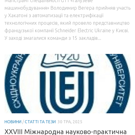
Магістрант спеціальності G11 «Галузеве
машинобудування» Володимир Вегера прийняв участь
у Хакатоні з автоматизації та електрифікації
технологічних процесів, який провело представництво
французької компанії Schneider Electric Ukraine у Києві.
У заході змагалися команди з 15 закладів...
НОВИНИ
/
СТАТТІ ТА ТЕЗИ
30 ТРА, 2025
XXVIII Міжнародна науково-практична