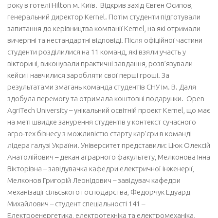
року в готелі Hilton м. Київ. Відкрив захід Євген Осипов,
Освіта
генеральний директор Kernel. Потім студенти підготували
запитання до керівництва компанії Kernel, на які отримали
Сертифікати про акредитацію
вичерпні та нестандартні відповіді. Після офіційної частини
Освітні програми
студенти розділилися на 11 команд, які взяли участь у
вікторині, виконували практичні завдання, розв’язували
Плани підготовки
кейси і навчилися заробляти свої перші гроші. За
Дисципліни кафедри
результатами змагань команда студентів СНУ ім. В. Даля
Наука
здобула перемогу та отримала коштовні подарунки. Open
AgriTech University – унікальний освітній проект Kernel, що має
Монографії з 2014 року
на меті швидке занурення студентів у контекст сучасного
Статті з 2014 року, проіндексовані в Scopus та Web of Science
агро-тех бізнесу з можливістю старту кар’єри в команді
лідера галузі України. Університет представили: Цюк Олексій
Патенти з 2014 року
Анатолійович – декан аграрного факультету, Мелконова Інна
Підручники та навчальні посібники з 2014 року
Вікторівна – завідувачка кафедри електричної інженерії,
Абітурієнту
Мелконов Григорій Леонідович – завідувач кафедри
механізації сільського господарства, Федорчук Едуард
Запрошення на навчання
Михайлович – студент спеціальності 141 –
Історичні відомості про розвиток верстатобудування
Електроенергетика, електротехніка та електромеханіка,