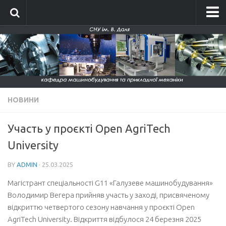
Головна
Про кафедру
Історія кафедри
Склад кафедри
НОВИНИ
Положення про кафедру
Новини
Участь у проєкті Open AgriTech
Фотографії
University
Фотографії до 2014 року
BY
ADMIN
· 25.03.2025
Фотографії 2015-2016
Магістрант спеціальності G11 «Галузеве машинобудування»
Фотографії 2017-2018
Володимир Вегера прийняв участь у заході, присвяченому
відкриттю четвертого сезону навчання у проєкті Open
Фотографії 2019-2020
AgriTech University. Відкриття відбулося 24 березня 2025
Фото кафедри 2021-2026