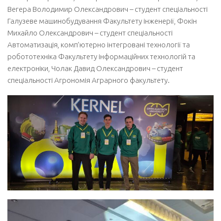
Вегера Володимир Олександрович – студент спеціальності
Акредитація
Галузеве машинобудування Факультету інженерії, Фокін
Портфоліо освітньої прогами “Галузеве машинобудування”
Михайло Олександрович – студент спеціальності
Автоматизація, комп’ютерно інтегровані технології та
Контакти
робототехніка Факультету інформаційних технологій та
електроніки, Чолак Давид Олександрович – студент
спеціальності Агрономія Аграрного факультету.