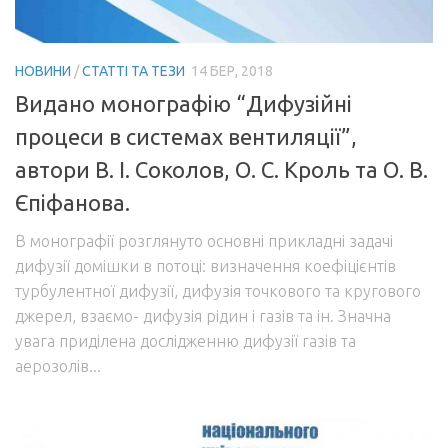
НОВИНИ
/
СТАТТІ ТА ТЕЗИ
14 БЕР, 2018
Видано монографію “Дифузійні
процеси в системах вентиляції”,
автори В. І. Соколов, О. С. Кроль та О. В.
Єпіфанова.
В монографії розглянуто основні прикладні задачі
дифузії домішки в потоці: визначення коефіцієнтів
турбулентної дифузії, дифузія точкового та кругового
джерел, взаємо- дифузія рідин і газів та ін. Значна
увага приділена дослідженню дифузії газів та
аерозолів...