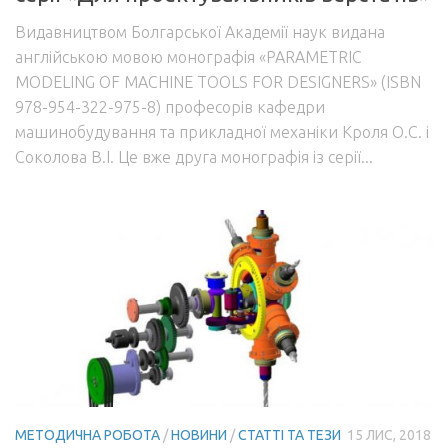
Видавництвом Болгарської Академії наук видана
англійською мовою монографія «PARAMETRIC
MODELING OF MACHINE TOOLS FOR DESIGNERS» (ISBN
978-954-322-975-8) професорів кафедри
машинобудування та прикладної механіки Кроля О.С. і
Соколова В.І. Це вже друга монографія із серії...
МЕТОДИЧНА РОБОТА
/
НОВИНИ
/
СТАТТІ ТА ТЕЗИ
15 ЛИС, 2018