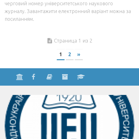
черговий номер університетського наукового
журналу. Завантажити електронний варіант можна за
посиланням.
Страница 1 из 2
1
2
»