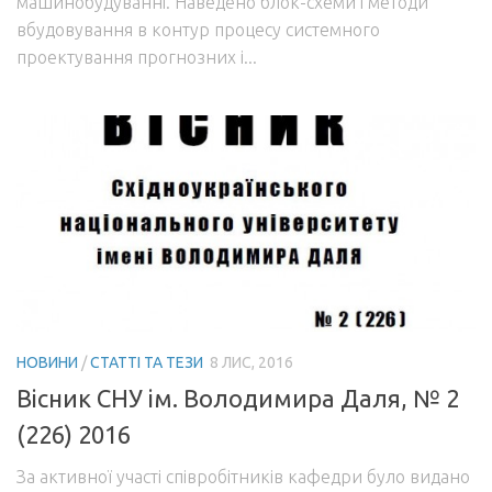
машинобудуванні. Наведено блок-схеми і методи
вбудовування в контур процесу системного
проектування прогнозних і...
НОВИНИ
/
СТАТТІ ТА ТЕЗИ
8 ЛИС, 2016
Вісник СНУ ім. Володимира Даля, № 2
(226) 2016
За активної участі співробітників кафедри було видано