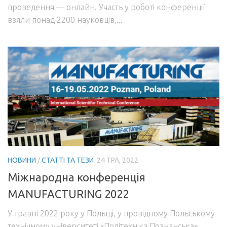
проведення — онлайн. Участь у роботі конференції
взяли понад 2200 науковців,...
НОВИНИ
/
СТАТТІ ТА ТЕЗИ
24 ТРА, 2022
Mіжнародна конференція
MANUFACTURING 2022
У травні 2022 року у Польщі, у провідному Польському
технічному університеті «Політехніка Познанська»