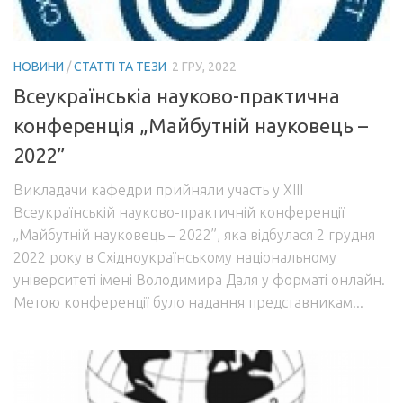
Акредитація
Портфоліо освітньої прогами “Галузеве машинобудування”
НОВИНИ
/
СТАТТІ ТА ТЕЗИ
2 ГРУ, 2022
Контакти
Всеукраїнськіа науково-практична
конференція „Майбутній науковець –
2022”
Викладачи кафедри прийняли участь у ХІІІ
Всеукраїнській науково-практичній конференції
„Майбутній науковець – 2022”, яка відбулася 2 грудня
2022 року в Східноукраїнському національному
університеті імені Володимира Даля у форматі онлайн.
Метою конференції було надання представникам...