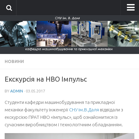
Головна
Про кафедру
Історія кафедри
Склад кафедри
НОВИНИ
Положення про кафедру
Новини
Екскурсія на НВО Імпульс
Фотографії
BY
ADMIN
· 03.05.2017
Фотографії до 2014 року
Студенти кафедри машинобудування та прикладної
Фотографії 2015-2016
механіки факультету інженерії
СНУ ім.В.Даля
відвідали з
екскурсією ПРАТ НВО «Імпульс», щоб ознайомитися із
Фотографії 2017-2018
сучасним виробництвом і технологічним обладнанням.
Фотографії 2019-2020
Фото кафедри 2021-2026