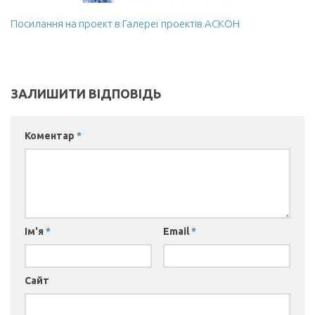
Акредитація
Посилання на проект в Галереї проектів АСКОН
Портфоліо освітньої прогами “Галузеве машинобудування”
Контакти
ЗАЛИШИТИ ВІДПОВІДЬ
Коментар
*
Ім'я
*
Email
*
Сайт