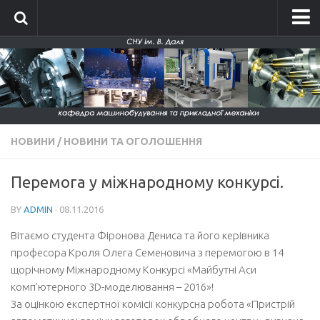
Головна
Про кафедру
Історія кафедри
Склад кафедри
НОВИНИ
/
НОВИНИ ТА ОГОЛОШЕННЯ
Положення про кафедру
Новини
Перемога у міжнародному конкурсі.
Фотографії
BY
ADMIN
· 08.11.2016
Фотографії до 2014 року
Вітаємо студента
Фіронова Дениса та його керівника
Фотографії 2015-2016
професора Кроля Олега Семеновича
з перемогою в 14
щорічному Міжнародному Конкурсі «Майбутні Аси
Фотографії 2017-2018
комп’ютерного 3D-моделювання – 2016»!
Фотографії 2019-2020
За оцінкою експертної комісії конкурсна робота «Пристрій
Фото кафедри 2021-2026