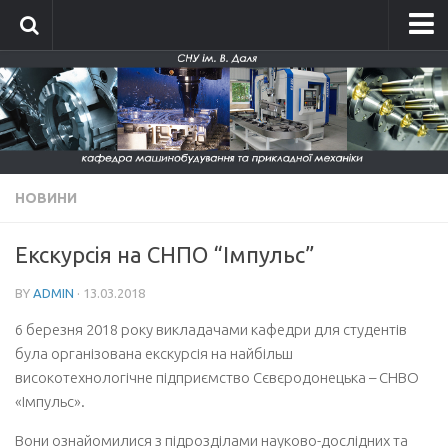
Головна
Про кафедру
Історія кафедри
Склад кафедри
НОВИНИ
Положення про кафедру
Новини
Екскурсія на СНПО “Імпульс”
Фотографії
BY
ADMIN
· 13.03.2018
Фотографії до 2014 року
6 березня 2018 року викладачами кафедри для студентів
Фотографії 2015-2016
була організована екскурсія на найбільш
високотехнологічне підприємство Сєвєродонецька – СНВО
Фотографії 2017-2018
«Імпульс».
Фотографії 2019-2020
Вони ознайомилися з підрозділами науково-дослідних та
Фото кафедри 2021-2026