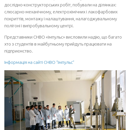
дослідно-конструкторських робіт, побували на ділянках:
Освіта
слюсарно-механічному, електрохімічних і лакофарбових
покриттів, монтажу і налаштування, налагоджувальному
Сертифікати про акредитацію
полігоні і випробувальному центрі.
Освітні програми
Представники СНВО «Імпульс» висловили надію, що багато
Плани підготовки
хто з студентів в майбутньому прийдуть працювати на
Дисципліни кафедри
підприємство.
Наука
Інформація на сайті СНВО “Імпульс”
Монографії з 2014 року
Статті з 2014 року, проіндексовані в Scopus та Web of Science
Патенти з 2014 року
Підручники та навчальні посібники з 2014 року
Абітурієнту
Запрошення на навчання
Історичні відомості про розвиток верстатобудування