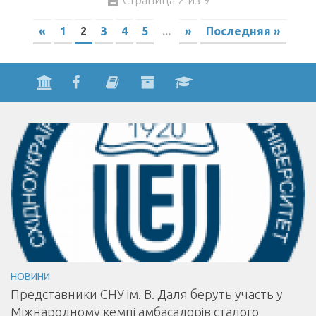
«
1
2
3
4
5
...
»
Последняя »
НОВИНИ
Представники СНУ ім. В. Даля беруть участь у
Міжнародному кемпі амбасадорів сталого