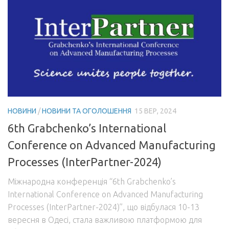
НОВИНИ
/
НОВИНИ ТА ОГОЛОШЕННЯ
15 ВЕР, 2024
6th Grabchenko’s International
Conference on Advanced Manufacturing
Processes (InterPartner-2024)
Міжнародна конференція “6th Grabchenko’s
International Conference on Advanced Manufacturing
Processes (InterPartner-2024)”, що відбулася 10-13
вересня в Одесі, стала важливою платформою для