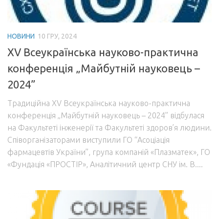
Акредитація
Портфоліо освітньої прогами “Галузеве машинобудування”
НОВИНИ
10 ГРУ, 2024
Контакти
XV Всеукраїнська науково-практична
конференція „Майбутній науковець –
2024”
Традиційна XV Всеукраїнська науково-практична
конференція „Майбутній науковець – 2024” відбулася
на Факультеті інженерії та Факультеті здоров’я людини.
Співорганізаторами виступили ГО “Асоціація
фармацевтів України”, група компаній «Плазматек», ГО
«Фундація «ПРОСТІР», Аналітичний центр СНУ ім. В....