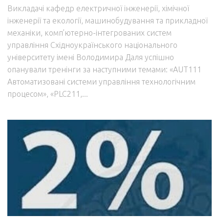
Викладачі кафедр електричної інженерії, хімічної
інженерії та екології, машинобудування та прикладної
механіки, комп’ютерно-інтегрованих систем
управління Східноукраїнського національного
університету імені Володимира Даля успішно
опанували тренінги за наступними темами: «AUT111
Автоматизовані системи управління технологічним
процесом», «PLC211,...