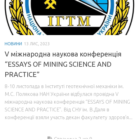
НОВИНИ
13 ЛИС, 2023
V міжнародна наукова конференція
“ESSAYS OF MINING SCIENCE AND
PRACTICE”
8-10 листопада в Інституті геотехнічної механіки ім.
М.С. Полякова НАН України відбулася провідна V
міжнародна наукова конференція “ESSAYS OF MINING
SCIENCE AND PRACTICE”. Від СНУ ім. В.Даля в
конференції взяли участь декан факультету здоров’я...
Страница 2 из 9