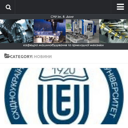
Головна
Про кафедру
Історія кафедри
Склад кафедри
CATEGORY:
НОВИНИ
Положення про кафедру
Новини
Фотографії
Фотографії до 2014 року
Фотографії 2015-2016
Фотографії 2017-2018
Фотографії 2019-2020
Фото кафедри 2021-2026