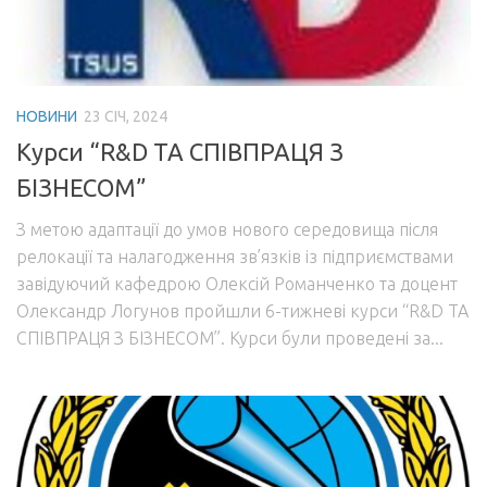
НОВИНИ
23 СІЧ, 2024
Kурси “R&D ТА СПІВПРАЦЯ З
БІЗНЕСОМ”
З метою адаптації до умов нового середовища після
релокації та налагодження зв’язків із підприємствами
завідуючий кафедрою Олексій Романченко та доцент
Олександр Логунов пройшли 6-тижневі курси “R&D ТА
СПІВПРАЦЯ З БІЗНЕСОМ”. Курси були проведені за...