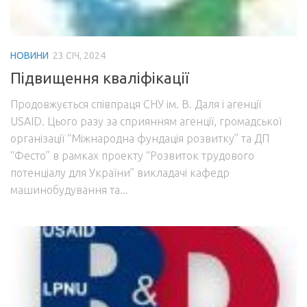
НОВИНИ
23 СІЧ, 2024
Підвищення кваліфікації
Продовжується співпраця СНУ ім. В. Даля і агенції
USAID. Цього разу за сприянням агенції, громадської
організації “Міжнародна фундація розвитку” та ДП
“Фесто” в рамках проекту “Розвиток трудового
потенціалу для України” викладачі кафедр
машинобудування та...