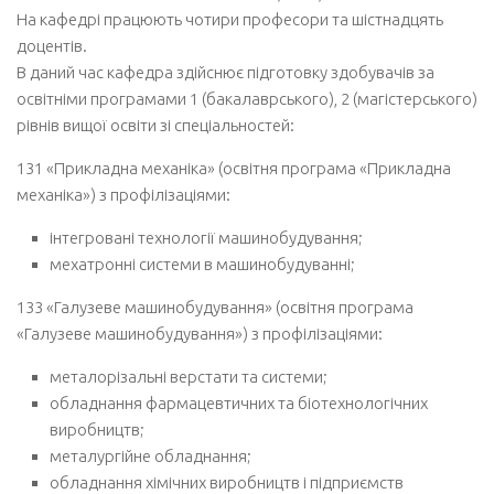
Фото кафедри 2021-2026
На кафедрі працюють чотири професори та шістнадцять
Освіта
доцентів.
В даний час кафедра здійснює підготовку здобувачів за
Сертифікати про акредитацію
освітніми програмами 1 (бакалаврського), 2 (магістерського)
Освітні програми
рівнів вищої освіти зі спеціальностей:
Плани підготовки
131 «Прикладна механіка» (освітня програма «Прикладна
Дисципліни кафедри
механіка») з профілізаціями:
Наука
інтегровані технології машинобудування;
мехатронні системи в машинобудуванні;
Монографії з 2014 року
Статті з 2014 року, проіндексовані в Scopus та Web of Science
133 «Галузеве машинобудування» (освітня програма
«Галузеве машинобудування») з профілізаціями:
Патенти з 2014 року
Підручники та навчальні посібники з 2014 року
металорізальні верстати та системи;
обладнання фармацевтичних та біотехнологічних
Абітурієнту
виробництв;
Запрошення на навчання
металургійне обладнання;
обладнання хімічних виробництв і підприємств
Історичні відомості про розвиток верстатобудування