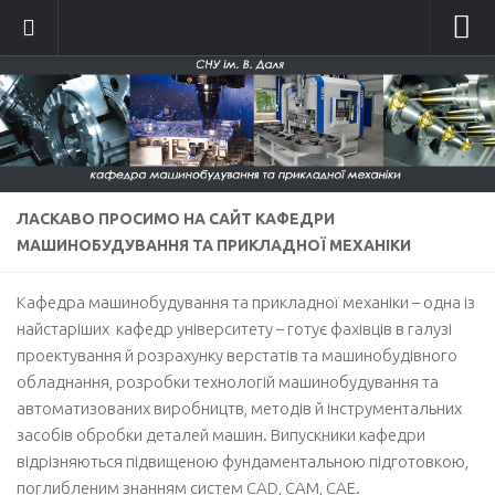
Головна
Про кафедру
Історія кафедри
Склад кафедри
ЛАСКАВО ПРОСИМО НА САЙТ КАФЕДРИ
Положення про кафедру
МАШИНОБУДУВАННЯ ТА ПРИКЛАДНОЇ МЕХАНІКИ
Новини
Кафедра машинобудування та прикладної механіки – одна із
Фотографії
найстаріших кафедр університету – готує фахівців в галузі
Фотографії до 2014 року
проектування й розрахунку верстатів та машинобудівного
обладнання, розробки технологій машинобудування та
Фотографії 2015-2016
автоматизованих виробництв, методів й інструментальних
Фотографії 2017-2018
засобів обробки деталей машин. Випускники кафедри
Фотографії 2019-2020
відрізняються підвищеною фундаментальною підготовкою,
поглибленим знанням систем CAD, CAM, CAE.