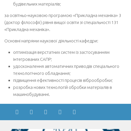
будівельних матеріалів;
Акредитація
за освітньо-науковою програмою «Прикладна механіка» 3
Портфоліо освітньої прогами “Галузеве машинобудування”
(доктор філософії) рівня вищої освіти зі спеціальності 131
«Прикладна механіка».
Контакти
Основні напрями наукової діяльності кафедри:
оптимізація верстатних систем із застосуванням
інтегрованих САПР;
удосконалення автоматичних приводів спеціального
технологічного обладнання;
підвищення ефективності процесів віброобробки;
розробка нових технологій обробки матеріалів в
машинобудуванні.